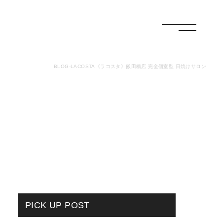
menu
BLOG-LACOSTA《ラコスタ》飯田橋店 完全個室型 日焼けサロン
PICK UP POST