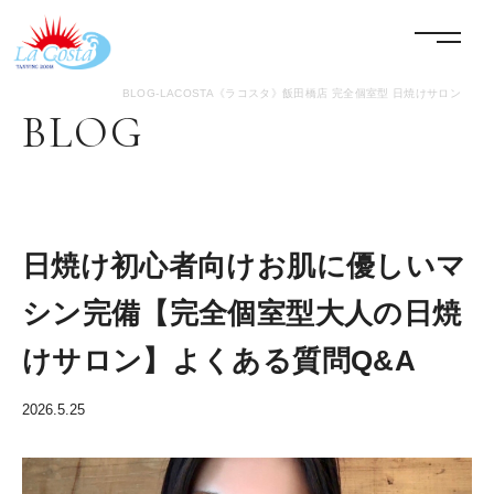
LACOSTA《ラコスタ》
menu
BLOG-LACOSTA《ラコスタ》飯田橋店 完全個室型 日焼けサロン
BLOG
日焼け初心者向けお肌に優しいマ
シン完備【完全個室型大人の日焼
けサロン】よくある質問Q&A
2026.5.25