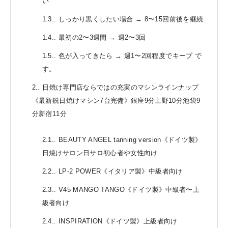
い
1.3.
しっかり黒くしたい場合 → 8〜15回前後を継続
1.4.
最初の2〜3週間 → 週2〜3回
1.5.
色が入ってきたら → 週1〜2回程度でキープ で
す。
2.
日焼け専門店ならではの充実のマシンラインナップ
《最新鋭日焼けマシン7台完備》銀座9分上野10分池袋9
分新宿11分
2.1.
BEAUTY ANGEL tanning version《ドイツ製》
日焼けサロン日サロ初心者や女性向け
2.2.
LP-2 POWER《イタリア製》中級者向け
2.3.
V45 MANGO TANGO《ドイツ製》中級者〜上
級者向け
2.4.
INSPIRATION《ドイツ製》上級者向け