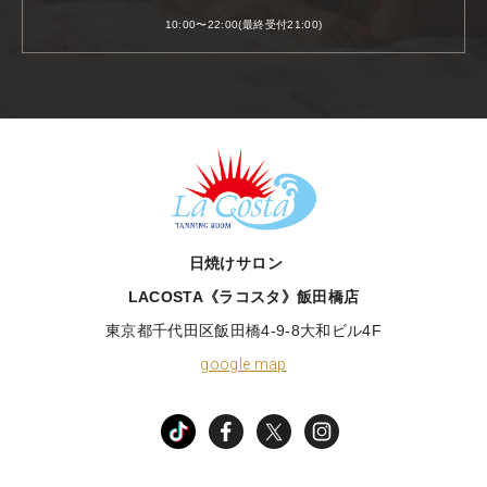
10:00〜22:00(最終受付21:00)
LACOSTA《ラコスタ》
日焼けサロン
LACOSTA《ラコスタ》飯田橋店
東京都千代田区飯田橋4-9-8大和ビル4F
google map
TikTok
facebook
X
instagram