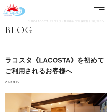
LACOSTA《ラコスタ》
menu
BLOG-LACOSTA《ラコスタ》飯田橋店 完全個室型 日焼けサロン
BLOG
ラコスタ《LACOSTA》を初めて
ご利用されるお客様へ
2023.9.19