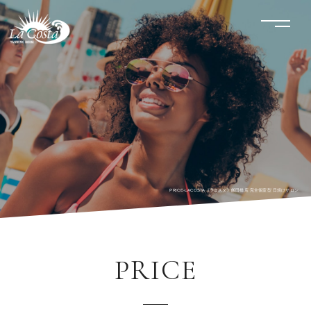
LACOSTA《ラコスタ》
menu
PRICE-LACOSTA《ラコスタ》飯田橋店 完全個室型 日焼けサロン
PRICE