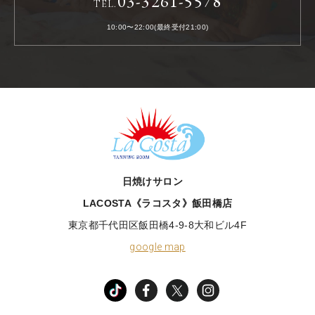
03-3261-5578
TEL.
10:00〜22:00(最終受付21:00)
LACOSTA《ラコスタ》
日焼けサロン
LACOSTA《ラコスタ》飯田橋店
東京都千代田区飯田橋4-9-8大和ビル4F
google map
TikTok
facebook
X
instagram