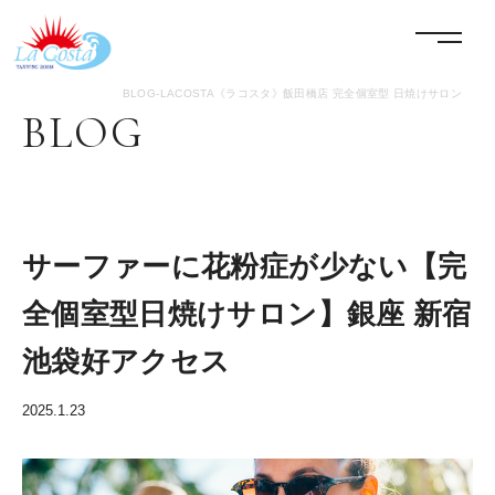
LACOSTA《ラコスタ》
menu
BLOG-LACOSTA《ラコスタ》飯田橋店 完全個室型 日焼けサロン
BLOG
サーファーに花粉症が少ない【完
全個室型日焼けサロン】銀座 新宿
池袋好アクセス
2025.1.23