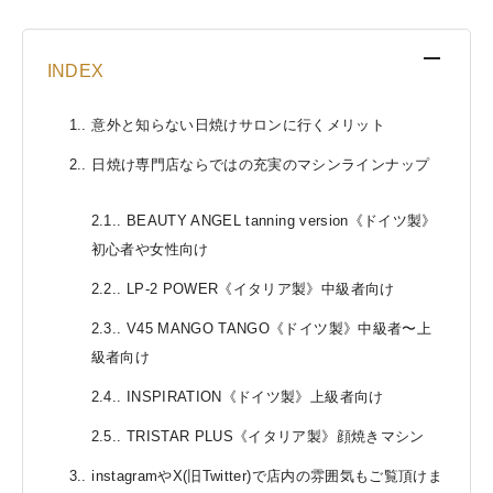
[
INDEX
]
1.
意外と知らない日焼けサロンに行くメリット
2.
日焼け専門店ならではの充実のマシンラインナップ
2.1.
BEAUTY ANGEL tanning version《ドイツ製》
初心者や女性向け
2.2.
LP-2 POWER《イタリア製》中級者向け
2.3.
V45 MANGO TANGO《ドイツ製》中級者〜上
級者向け
2.4.
INSPIRATION《ドイツ製》上級者向け
2.5.
TRISTAR PLUS《イタリア製》顔焼きマシン
3.
instagramやX(旧Twitter)で店内の雰囲気もご覧頂けま