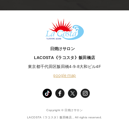
LACOSTA《ラコスタ》
日焼けサロン
LACOSTA《ラコスタ》飯田橋店
東京都千代田区飯田橋4-9-8大和ビル4F
google map
TikTok
facebook
X
instagram
Copyright © 日焼けサロン
LACOSTA《ラコスタ》飯田橋店., All rights reserved.