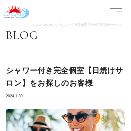
LACOSTA《ラコスタ》
menu
BLOG-LACOSTA《ラコスタ》飯田橋店 完全個室型 日焼けサロン
BLOG
シャワー付き完全個室【日焼けサ
ロン】をお探しのお客様
2024.1.30