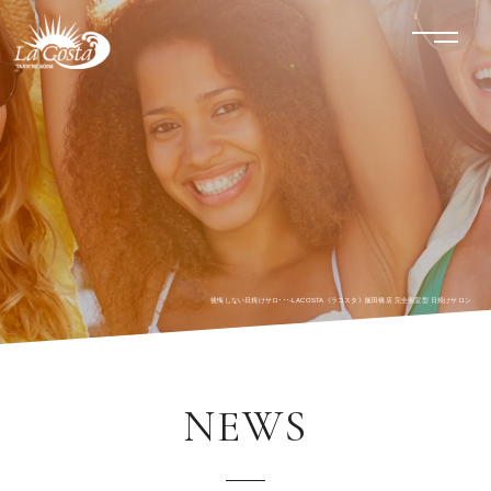
LACOSTA《ラコスタ》
menu
後悔しない日焼けサロ･･･-LACOSTA《ラコスタ》飯田橋店 完全個室型 日焼けサロン
NEWS