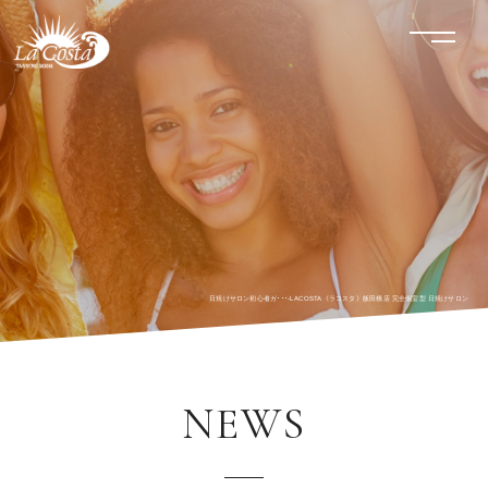
LACOSTA《ラコスタ》
menu
日焼けサロン初心者ガ･･･-LACOSTA《ラコスタ》飯田橋店 完全個室型 日焼けサロン
NEWS