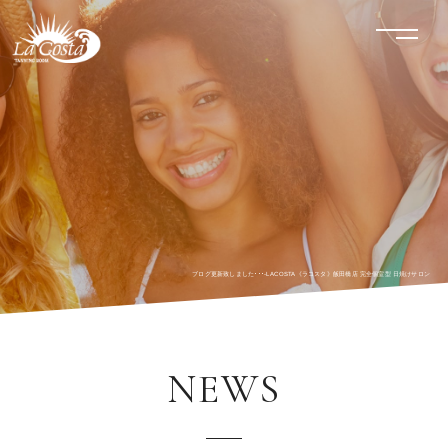
LACOSTA《ラコスタ》
menu
ブログ更新致しました･･･-LACOSTA《ラコスタ》飯田橋店 完全個室型 日焼けサロン
NEWS