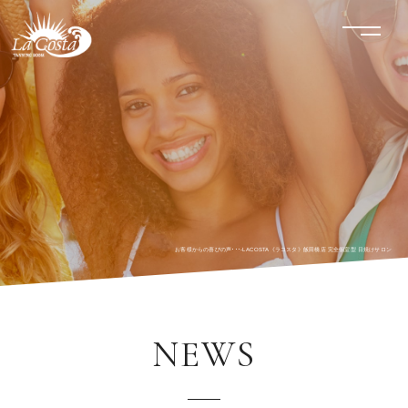
LACOSTA《ラコスタ》
menu
お客様からの喜びの声･･･-LACOSTA《ラコスタ》飯田橋店 完全個室型 日焼けサロン
NEWS