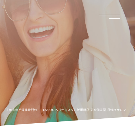
menu
【年末年始営業時間の･･･-LACOSTA《ラコスタ》飯田橋店 完全個室型 日焼けサロン