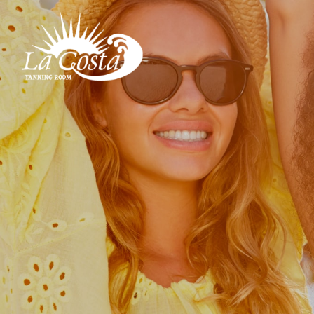
LACOSTA《ラコスタ》