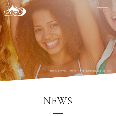
LACOSTA《ラコスタ》
menu
新型コロナウイルス感･･･-LACOSTA《ラコスタ》飯田橋店 完全個室型 日焼けサロン
NEWS